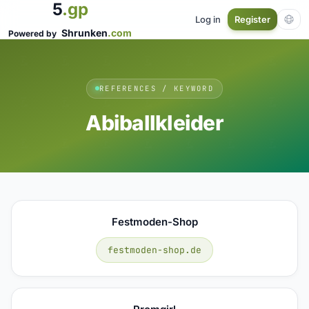
5
.gp
Log in
Register
Shrunken
.com
Powered by
REFERENCES / KEYWORD
Abiballkleider
Festmoden-Shop
festmoden-shop.de