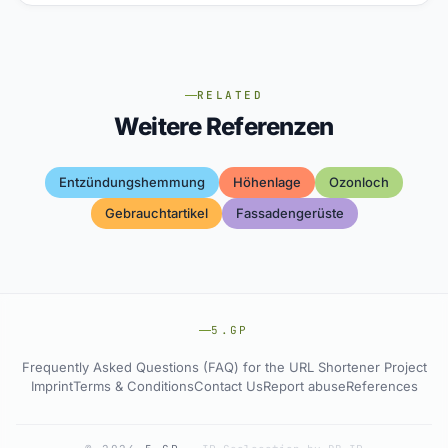
RELATED
Weitere Referenzen
Entzündungshemmung
Höhenlage
Ozonloch
Gebrauchtartikel
Fassadengerüste
5.GP
Frequently Asked Questions (FAQ) for the URL Shortener Project
Imprint
Terms & Conditions
Contact Us
Report abuse
References