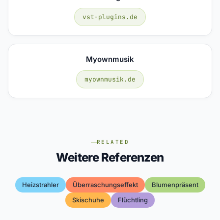
vst-plugins.de
Myownmusik
myownmusik.de
RELATED
Weitere Referenzen
Heizstrahler
Überraschungseffekt
Blumenpräsent
Skischuhe
Flüchtling