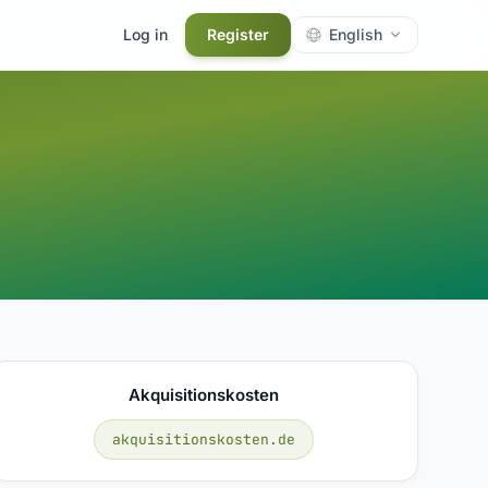
Log in
Register
English
Akquisitionskosten
akquisitionskosten.de