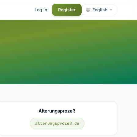
Log in
Register
English
Alterungsprozeß
alterungsprozeß.de