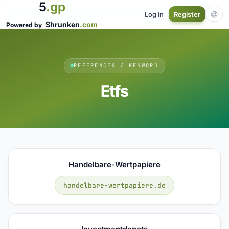
5
.gp
Log in
Register
Shrunken
.com
Powered by
REFERENCES / KEYWORD
Etfs
Handelbare-Wertpapiere
handelbare-wertpapiere.de