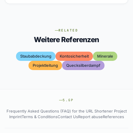
RELATED
Weitere Referenzen
Staubabdeckung
Kontosicherheit
Minerale
Projektleitung
Quecksilberdampf
5.GP
Frequently Asked Questions (FAQ) for the URL Shortener Project
Imprint
Terms & Conditions
Contact Us
Report abuse
References