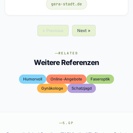
gera-stadt.de
« Previous
Next »
RELATED
Weitere Referenzen
Humorvoll
Online-Angebote
Faseroptik
Gynäkologe
Schatzjagd
5.GP