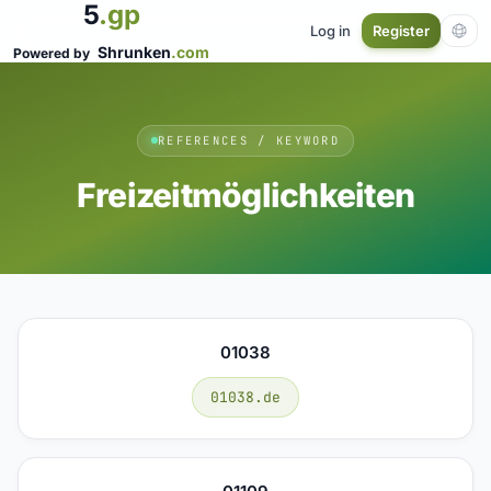
5
.gp
Log in
Register
Shrunken
.com
Powered by
REFERENCES / KEYWORD
Freizeitmöglichkeiten
01038
01038.de