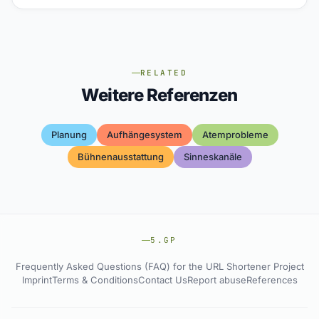
RELATED
Weitere Referenzen
Planung
Aufhängesystem
Atemprobleme
Bühnenausstattung
Sinneskanäle
5.GP
Frequently Asked Questions (FAQ) for the URL Shortener Project
Imprint
Terms & Conditions
Contact Us
Report abuse
References