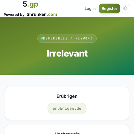
5
.gp
Log in
Register
Shrunken
.com
Powered by
REFERENCES / KEYWORD
Irrelevant
Erübrigen
erübrigen.de