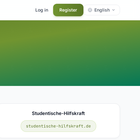
Log in
Register
English
Studentische-Hilfskraft
studentische-hilfskraft.de