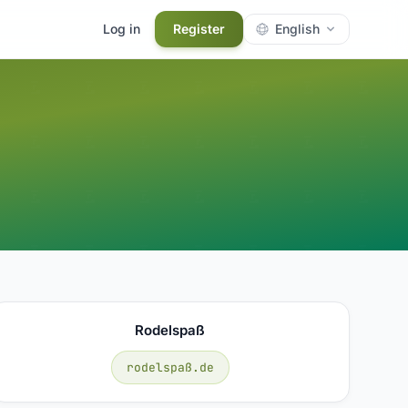
Log in
Register
English
Rodelspaß
rodelspaß.de