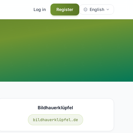
Log in
Register
English
Bildhauerklüpfel
bildhauerklüpfel.de