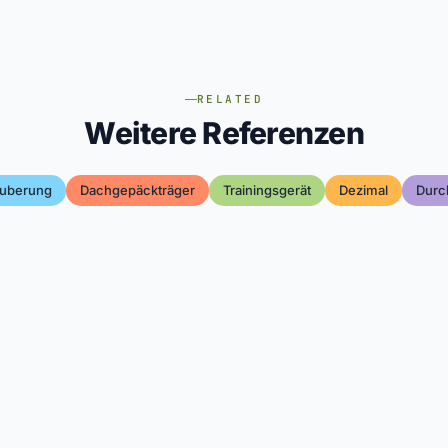
RELATED
Weitere Referenzen
auberung
Dachgepäckträger
Trainingsgerät
Dezimal
Durc