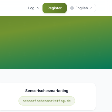
Log in
Register
English
Sensorischesmarketing
sensorischesmarketing.de