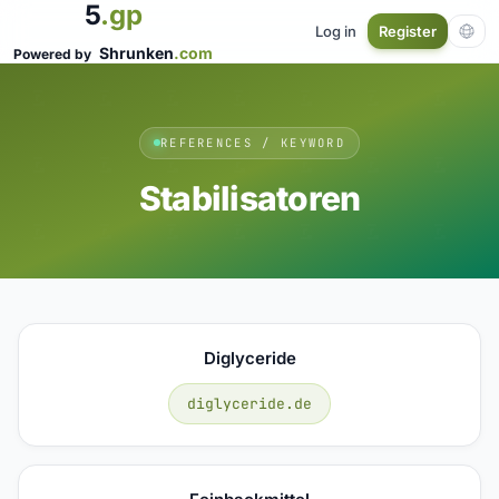
5
.gp
Log in
Register
Shrunken
.com
Powered by
REFERENCES / KEYWORD
Stabilisatoren
Diglyceride
diglyceride.de