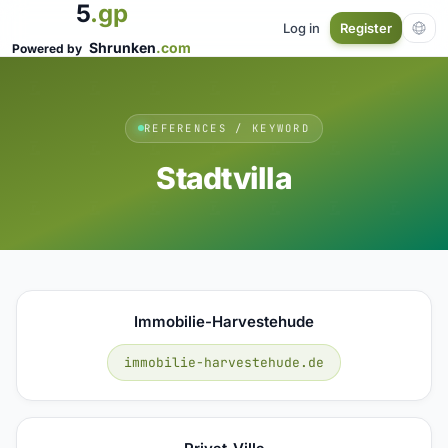
5
.gp
Log in
Register
Shrunken
.com
Powered by
REFERENCES / KEYWORD
Stadtvilla
Immobilie-Harvestehude
immobilie-harvestehude.de