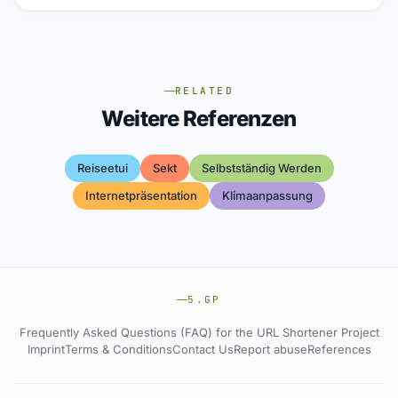
RELATED
Weitere Referenzen
Reiseetui
Sekt
Selbstständig Werden
Internetpräsentation
Klimaanpassung
5.GP
Frequently Asked Questions (FAQ) for the URL Shortener Project
Imprint
Terms & Conditions
Contact Us
Report abuse
References