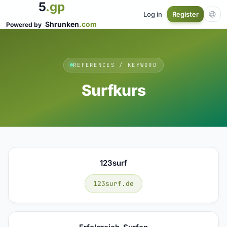
5
.gp
Log in
Register
Shrunken
.com
Powered by
REFERENCES / KEYWORD
Surfkurs
123surf
123surf.de