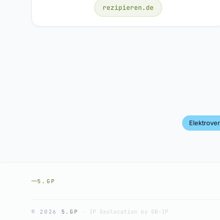
rezipieren.de
Elektrove
5.GP
© 2026
5.GP
·
IP Geolocation by DB-IP