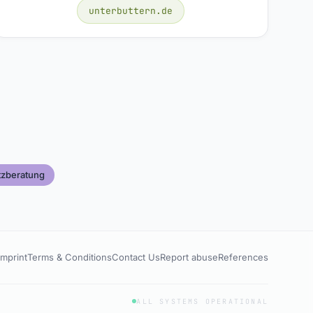
unterbuttern.de
tzberatung
Imprint
Terms & Conditions
Contact Us
Report abuse
References
ALL SYSTEMS OPERATIONAL