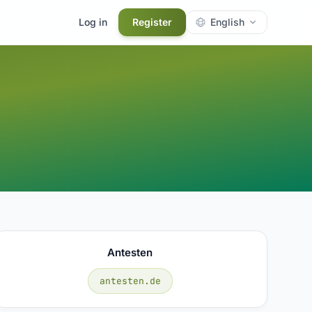
Log in
Register
English
Antesten
antesten.de