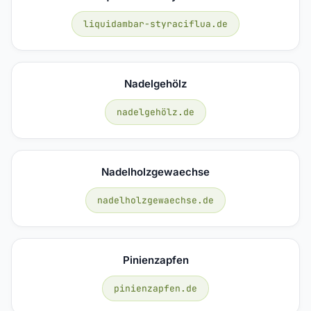
liquidambar-styraciflua.de
Nadelgehölz
nadelgehölz.de
Nadelholzgewaechse
nadelholzgewaechse.de
Pinienzapfen
pinienzapfen.de