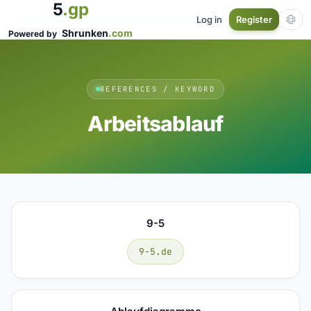
5
.gp
Log in
Register
Shrunken
.com
Powered by
REFERENCES / KEYWORD
Arbeitsablauf
9-5
9-5.de