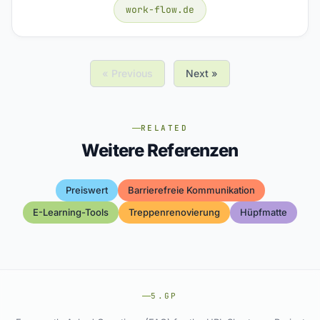
work-flow.de
« Previous
Next »
RELATED
Weitere Referenzen
Preiswert
Barrierefreie Kommunikation
E-Learning-Tools
Treppenrenovierung
Hüpfmatte
5.GP