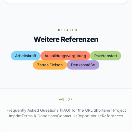
RELATED
Weitere Referenzen
Arbeitskraft
Ausbildungsvergütung
Raketenstart
Zartes Fleisch
Denkanstöße
5.GP
Frequently Asked Questions (FAQ) for the URL Shortener Project
Imprint
Terms & Conditions
Contact Us
Report abuse
References