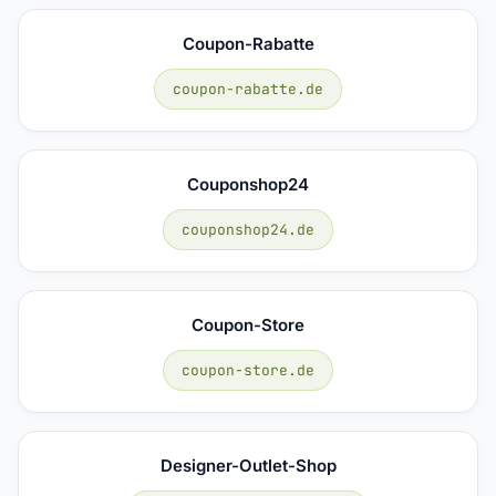
Coupon-Rabatte
coupon-rabatte.de
Couponshop24
couponshop24.de
Coupon-Store
coupon-store.de
Designer-Outlet-Shop