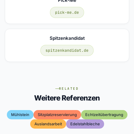
Pick-Me
pick-me.de
Spitzenkandidat
spitzenkandidat.de
RELATED
Weitere Referenzen
Mühlstein
Sitzplatzreservierung
Echtzeitübertragung
Auslandsarbeit
Edelstahlbleche