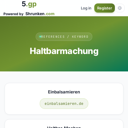
5
.gp
Log in
Register
Shrunken
.com
Powered by
REFERENCES / KEYWORD
Haltbarmachung
Einbalsamieren
einbalsamieren.de