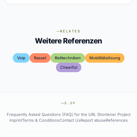
RELATED
Weitere Referenzen
Voip
Rassel
Reittechniken
Mobilitätslösung
Cheerful
5.GP
Frequently Asked Questions (FAQ) for the URL Shortener Project
Imprint
Terms & Conditions
Contact Us
Report abuse
References