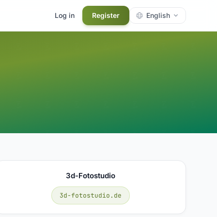
Log in
Register
English
3d-Fotostudio
3d-fotostudio.de