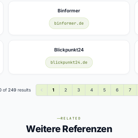
Binformer
binformer.de
Blickpunkt24
blickpunkt24.de
0
of
249
results
1
2
3
4
5
6
7
RELATED
Weitere Referenzen