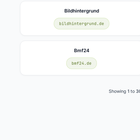
Bildhintergrund
bildhintergrund.de
Bmf24
bmf24.de
Showing
1
to
3