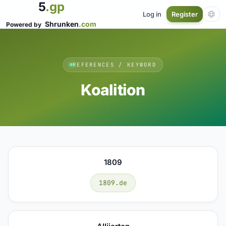
5
.gp
Log in
Register
Shrunken
.com
Powered by
REFERENCES / KEYWORD
Koalition
1809
1809.de