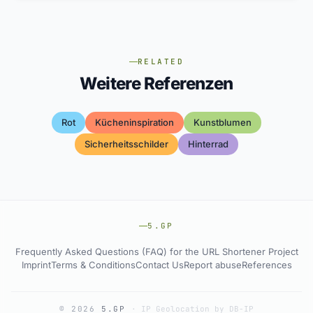
RELATED
Weitere Referenzen
Rot
Kücheninspiration
Kunstblumen
Sicherheitsschilder
Hinterrad
5.GP
Frequently Asked Questions (FAQ) for the URL Shortener Project
Imprint
Terms & Conditions
Contact Us
Report abuse
References
© 2026
5.GP
·
IP Geolocation by DB-IP