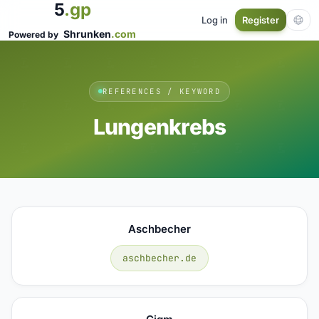
5
.gp
Log in
Register
Shrunken
.com
Powered by
REFERENCES / KEYWORD
Lungenkrebs
Aschbecher
aschbecher.de