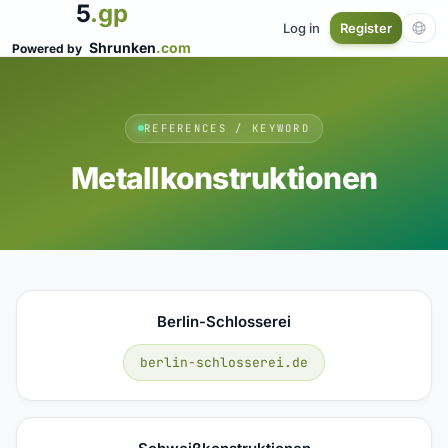
5
.gp
Log in
Register
Shrunken
.com
Powered by
REFERENCES / KEYWORD
Metallkonstruktionen
Berlin-Schlosserei
berlin-schlosserei.de