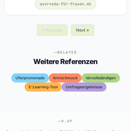
ayurveda-für-frauen.de
« Previous
Next »
RELATED
Weitere Referenzen
Uferpromenade
Armschmuck
Vervollständigen
E-Learning-Tool
Umfrageergebnisse
5.GP