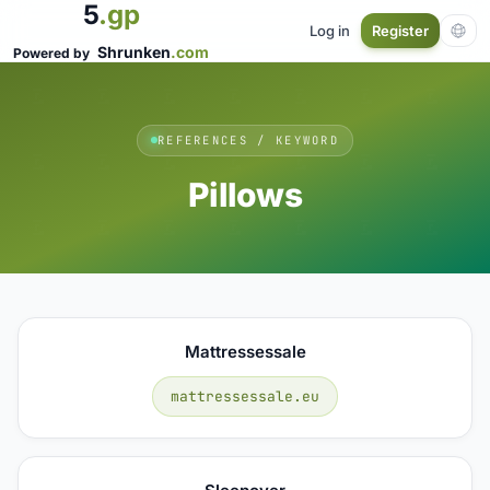
5
.gp
Log in
Register
Shrunken
.com
Powered by
REFERENCES / KEYWORD
Pillows
Mattressessale
mattressessale.eu