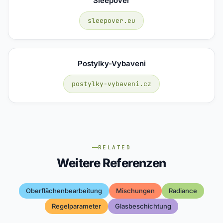
Sleepover
sleepover.eu
Postylky-Vybaveni
postylky-vybaveni.cz
RELATED
Weitere Referenzen
Oberflächenbearbeitung
Mischungen
Radiance
Regelparameter
Glasbeschichtung