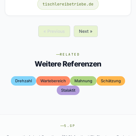
tischlereibetriebe.de
« Previous
Next »
RELATED
Weitere Referenzen
Drehzahl
Wartebereich
Mahnung
Schätzung
Stalaktit
5.GP