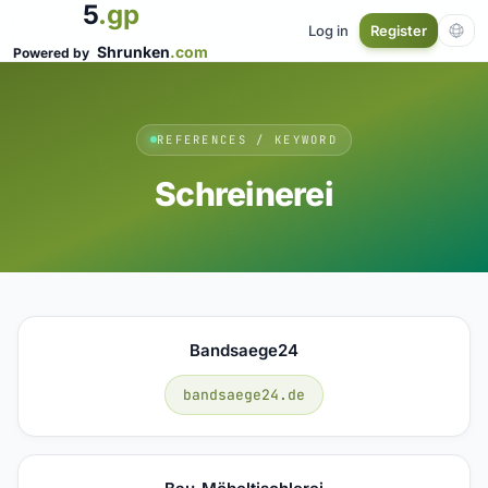
5
.gp
Log in
Register
Shrunken
.com
Powered by
REFERENCES / KEYWORD
Schreinerei
Bandsaege24
bandsaege24.de