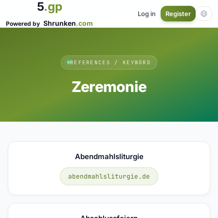
5
.gp
Log in
Register
Shrunken
.com
Powered by
REFERENCES / KEYWORD
Zeremonie
Abendmahlsliturgie
abendmahlsliturgie.de