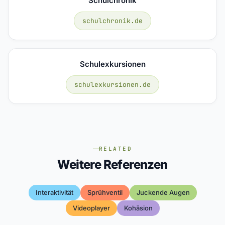
Schulchronik
schulchronik.de
Schulexkursionen
schulexkursionen.de
RELATED
Weitere Referenzen
Interaktivität
Sprühventil
Juckende Augen
Videoplayer
Kohäsion