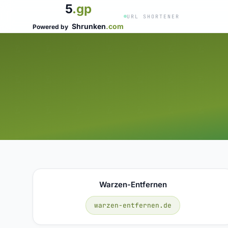
5
.gp
URL SHORTENER
Shrunken
.com
Powered by
Warzen-Entfernen
warzen-entfernen.de