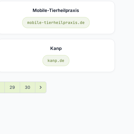
Mobile-Tierheilpraxis
mobile-tierheilpraxis.de
Kanp
kanp.de
29
30